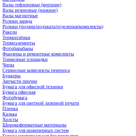
Валы тефлоновые (верхние)
Валы резиновые (нижние)
Валы магнитные
Ролики заряда
Ролики (подачи/подхвата/отделения/комплекты)
Ракели
Термоплёнки
Термоэлементы
Фотобарабаны
Фьюзеры и ремонтные комплекты
Тормозные площадки
Чипы
Сервисные комплекты переноса
Бункеры
Запчасти прочие
Бумага для офисной техники
Бумага офисная
Фотобумага
Бумага для цветной лазерной печати
Пленка
Калька
Холсты
Широкоформатные материалы
Бумага для инженерных систем
Бумага универсальная без покрытия