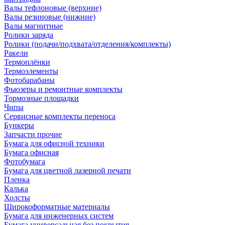
Валы тефлоновые (верхние)
Валы резиновые (нижние)
Валы магнитные
Ролики заряда
Ролики (подачи/подхвата/отделения/комплекты)
Ракели
Термоплёнки
Термоэлементы
Фотобарабаны
Фьюзеры и ремонтные комплекты
Тормозные площадки
Чипы
Сервисные комплекты переноса
Бункеры
Запчасти прочие
Бумага для офисной техники
Бумага офисная
Фотобумага
Бумага для цветной лазерной печати
Пленка
Калька
Холсты
Широкоформатные материалы
Бумага для инженерных систем
Бумага универсальная без покрытия