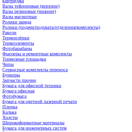
картриджа
Валы тефлоновые (верхние)
Валы резиновые (нижние)
Валы магнитные
Ролики заряда
Ролики (подачи/подхвата/отделения/комплекты)
Ракели
Термоплёнки
Термоэлементы
Фотобарабаны
Фьюзеры и ремонтные комплекты
Тормозные площадки
Чипы
Сервисные комплекты переноса
Бункеры
Запчасти прочие
Бумага для офисной техники
Бумага офисная
Фотобумага
Бумага для цветной лазерной печати
Пленка
Калька
Холсты
Широкоформатные материалы
Бумага для инженерных систем