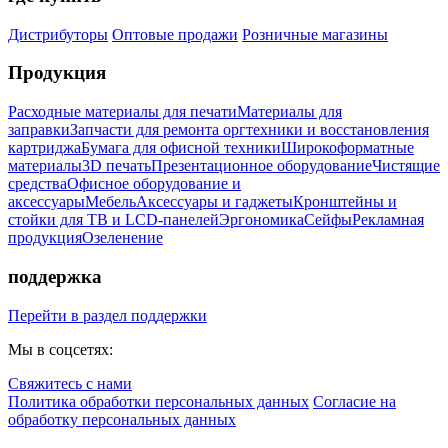
Дистрибуторы
Оптовые продажи
Розничные магазины
Продукция
Расходные материалы для печати
Материалы для
заправки
Запчасти для ремонта оргтехники и восстановления
картриджа
Бумага для офисной техники
Широкоформатные
материалы
3D печать
Презентационное оборудование
Чистящие
средства
Офисное оборудование и
аксессуары
Мебель
Аксессуары и гаджеты
Кронштейны и
стойки для ТВ и LCD-панелей
Эргономика
Сейфы
Рекламная
продукция
Озеленение
поддержка
Перейти в раздел поддержки
Мы в соцсетях:
Свяжитесь с нами
Политика обработки персональных данных
Согласие на
обработку персональных данных