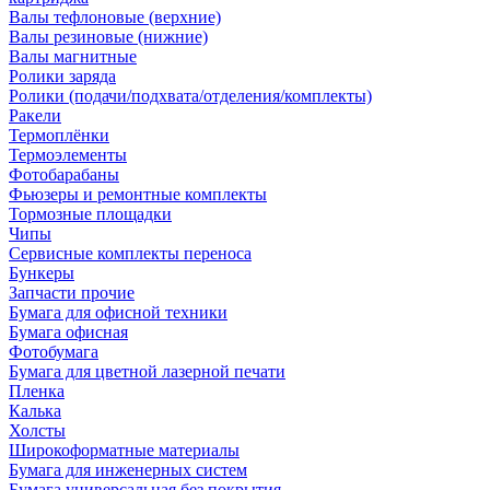
Валы тефлоновые (верхние)
Валы резиновые (нижние)
Валы магнитные
Ролики заряда
Ролики (подачи/подхвата/отделения/комплекты)
Ракели
Термоплёнки
Термоэлементы
Фотобарабаны
Фьюзеры и ремонтные комплекты
Тормозные площадки
Чипы
Сервисные комплекты переноса
Бункеры
Запчасти прочие
Бумага для офисной техники
Бумага офисная
Фотобумага
Бумага для цветной лазерной печати
Пленка
Калька
Холсты
Широкоформатные материалы
Бумага для инженерных систем
Бумага универсальная без покрытия