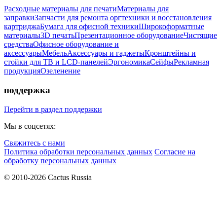
Расходные материалы для печати
Материалы для
заправки
Запчасти для ремонта оргтехники и восстановления
картриджа
Бумага для офисной техники
Широкоформатные
материалы
3D печать
Презентационное оборудование
Чистящие
средства
Офисное оборудование и
аксессуары
Мебель
Аксессуары и гаджеты
Кронштейны и
стойки для ТВ и LCD-панелей
Эргономика
Сейфы
Рекламная
продукция
Озеленение
поддержка
Перейти в раздел поддержки
Мы в соцсетях:
Свяжитесь с нами
Политика обработки персональных данных
Согласие на
обработку персональных данных
© 2010-2026 Cactus Russia