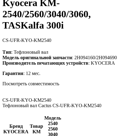
Kyocera KM-
2540/2560/3040/3060,
TASKalfa 300i
CS-UFR-KYO-KM2540
Тип
: Тефлоновый вал
Модель оригинальной запчасти
: 2H094160/2H094690
Производитель печатающих устройств
: KYOCERA
Гарантия
: 12 мес.
Посмотреть совместимость
CS-UFR-KYO-KM2540
Тефлоновый вал Cactus CS-UFR-KYO-KM2540
Модель
2540
Бренд
Товар
2560
KYOCERA
KM
3040