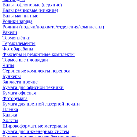
Валы тефлоновые (верхние)
Валы резиновые (нижние)
Валы магнитные
Ролики заряда
Ролики (подачи/подхвата/отделения/комплекты)
Ракели
Термоплёнки
Термоэлементы
Фотобарабаны
Фьюзеры и ремонтные комплекты
Тормозные площадки
Чипы
Сервисные комплекты переноса
Бункеры
Запчасти прочие
Бумага для офисной техники
Бумага офисная
Фотобумага
Бумага для цветной лазерной печати
Пленка
Калька
Холсты
Широкоформатные материалы
Бумага для инженерных систем
Бумага универсальная без покрытия