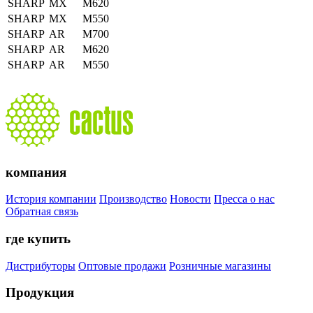
SHARP
MX
M620
SHARP
MX
M550
SHARP
AR
M700
SHARP
AR
M620
SHARP
AR
M550
компания
История компании
Производство
Новости
Пресса о нас
Обратная связь
где купить
Дистрибуторы
Оптовые продажи
Розничные магазины
Продукция