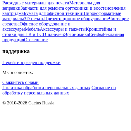
Расходные материалы для печати
Материалы для
заправки
Запчасти для ремонта оргтехники и восстановления
картриджа
Бумага для офисной техники
Широкоформатные
материалы
3D печать
Презентационное оборудование
Чистящие
средства
Офисное оборудование и
аксессуары
Мебель
Аксессуары и гаджеты
Кронштейны и
стойки для ТВ и LCD-панелей
Эргономика
Сейфы
Рекламная
продукция
Озеленение
поддержка
Перейти в раздел поддержки
Мы в соцсетях:
Свяжитесь с нами
Политика обработки персональных данных
Согласие на
обработку персональных данных
© 2010-2026 Cactus Russia