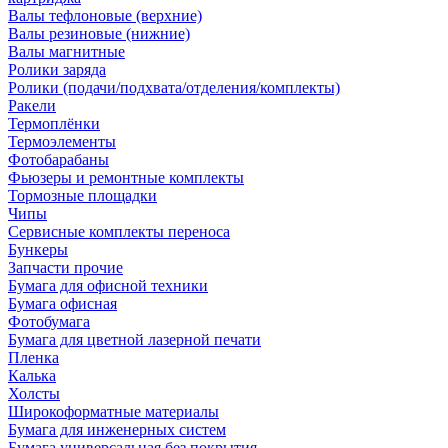
Валы тефлоновые (верхние)
Валы резиновые (нижние)
Валы магнитные
Ролики заряда
Ролики (подачи/подхвата/отделения/комплекты)
Ракели
Термоплёнки
Термоэлементы
Фотобарабаны
Фьюзеры и ремонтные комплекты
Тормозные площадки
Чипы
Сервисные комплекты переноса
Бункеры
Запчасти прочие
Бумага для офисной техники
Бумага офисная
Фотобумага
Бумага для цветной лазерной печати
Пленка
Калька
Холсты
Широкоформатные материалы
Бумага для инженерных систем
Бумага универсальная без покрытия