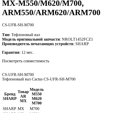
MX-M550/M620/M700,
ARM550/ARM620/ARM700
CS-UFR-SH-M700
Тип
: Тефлоновый вал
Модель оригинальной запчасти
: NROLT1452FCZ1
Производитель печатающих устройств
: SHARP
Гарантия
: 12 мес.
Посмотреть совместимость
CS-UFR-SH-M700
Тефлоновый вал Cactus CS-UFR-SH-M700
Модель
Товар
Бренд
M550
AR
SHARP
M620
MX
M700
SHARP
MX
M700