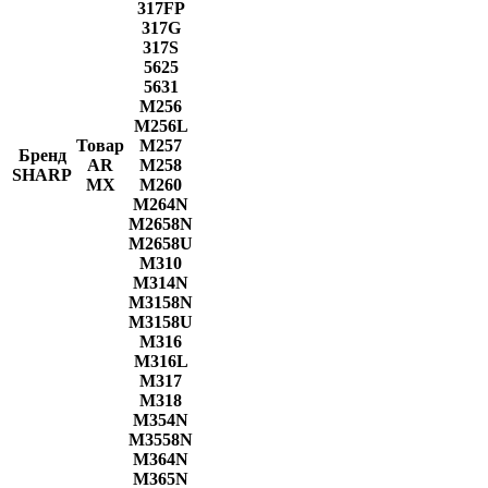
317FP
317G
317S
5625
5631
M256
M256L
Товар
M257
Бренд
AR
M258
SHARP
MX
M260
M264N
M2658N
M2658U
M310
M314N
M3158N
M3158U
M316
M316L
M317
M318
M354N
M3558N
M364N
M365N