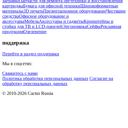
заправки
Запчасти для ремонта оргтехники и восстановления
картриджа
Бумага для офисной техники
Широкоформатные
материалы
3D печать
Презентационное оборудование
Чистящие
средства
Офисное оборудование и
аксессуары
Мебель
Аксессуары и гаджеты
Кронштейны и
стойки для ТВ и LCD-панелей
Эргономика
Сейфы
Рекламная
продукция
Озеленение
поддержка
Перейти в раздел поддержки
Мы в соцсетях:
Свяжитесь с нами
Политика обработки персональных данных
Согласие на
обработку персональных данных
© 2010-2026 Cactus Russia