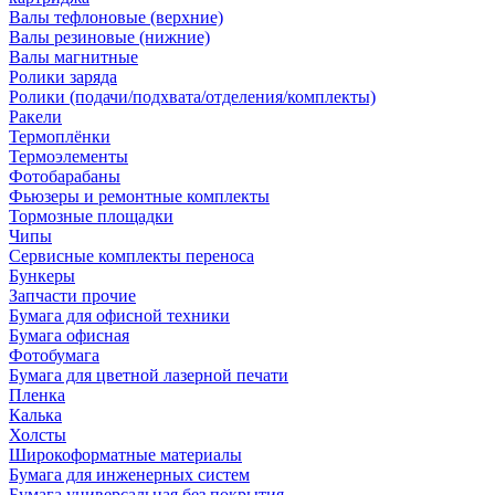
Валы тефлоновые (верхние)
Валы резиновые (нижние)
Валы магнитные
Ролики заряда
Ролики (подачи/подхвата/отделения/комплекты)
Ракели
Термоплёнки
Термоэлементы
Фотобарабаны
Фьюзеры и ремонтные комплекты
Тормозные площадки
Чипы
Сервисные комплекты переноса
Бункеры
Запчасти прочие
Бумага для офисной техники
Бумага офисная
Фотобумага
Бумага для цветной лазерной печати
Пленка
Калька
Холсты
Широкоформатные материалы
Бумага для инженерных систем
Бумага универсальная без покрытия