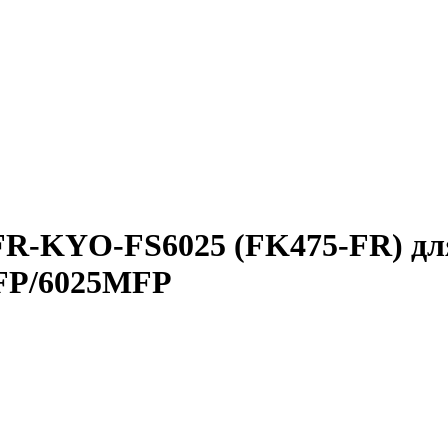
R-KYO-FS6025 (FK475-FR) для 
FP/6025MFP