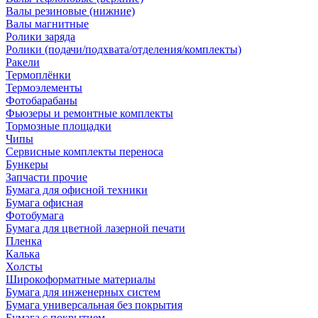
Валы резиновые (нижние)
Валы магнитные
Ролики заряда
Ролики (подачи/подхвата/отделения/комплекты)
Ракели
Термоплёнки
Термоэлементы
Фотобарабаны
Фьюзеры и ремонтные комплекты
Тормозные площадки
Чипы
Сервисные комплекты переноса
Бункеры
Запчасти прочие
Бумага для офисной техники
Бумага офисная
Фотобумага
Бумага для цветной лазерной печати
Пленка
Калька
Холсты
Широкоформатные материалы
Бумага для инженерных систем
Бумага универсальная без покрытия
Бумага с покрытием