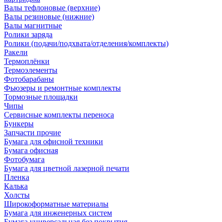
Валы тефлоновые (верхние)
Валы резиновые (нижние)
Валы магнитные
Ролики заряда
Ролики (подачи/подхвата/отделения/комплекты)
Ракели
Термоплёнки
Термоэлементы
Фотобарабаны
Фьюзеры и ремонтные комплекты
Тормозные площадки
Чипы
Сервисные комплекты переноса
Бункеры
Запчасти прочие
Бумага для офисной техники
Бумага офисная
Фотобумага
Бумага для цветной лазерной печати
Пленка
Калька
Холсты
Широкоформатные материалы
Бумага для инженерных систем
Бумага универсальная без покрытия