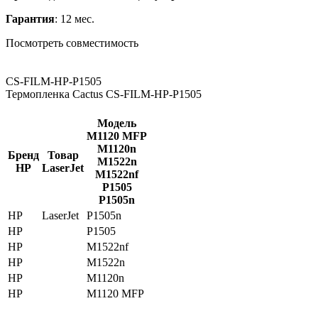
Гарантия
: 12 мес.
Посмотреть совместимость
CS-FILM-HP-P1505
Термопленка Cactus CS-FILM-HP-P1505
Модель
M1120 MFP
M1120n
Бренд
Товар
M1522n
HP
LaserJet
M1522nf
P1505
P1505n
HP
LaserJet
P1505n
HP
P1505
HP
M1522nf
HP
M1522n
HP
M1120n
HP
M1120 MFP