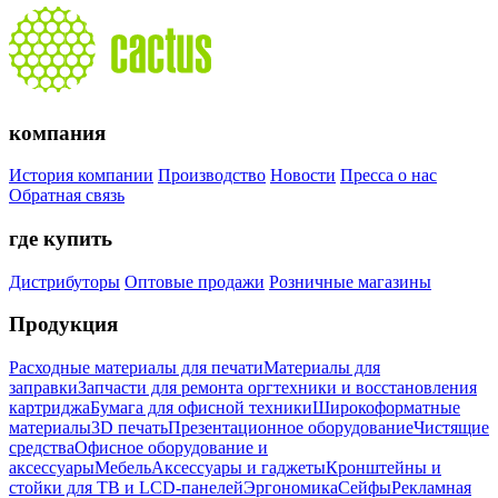
компания
История компании
Производство
Новости
Пресса о нас
Обратная связь
где купить
Дистрибуторы
Оптовые продажи
Розничные магазины
Продукция
Расходные материалы для печати
Материалы для
заправки
Запчасти для ремонта оргтехники и восстановления
картриджа
Бумага для офисной техники
Широкоформатные
материалы
3D печать
Презентационное оборудование
Чистящие
средства
Офисное оборудование и
аксессуары
Мебель
Аксессуары и гаджеты
Кронштейны и
стойки для ТВ и LCD-панелей
Эргономика
Сейфы
Рекламная