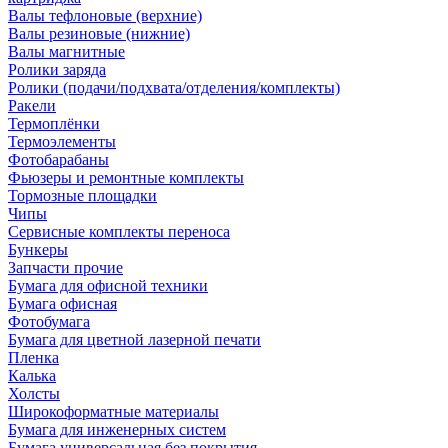
Валы тефлоновые (верхние)
Валы резиновые (нижние)
Валы магнитные
Ролики заряда
Ролики (подачи/подхвата/отделения/комплекты)
Ракели
Термоплёнки
Термоэлементы
Фотобарабаны
Фьюзеры и ремонтные комплекты
Тормозные площадки
Чипы
Сервисные комплекты переноса
Бункеры
Запчасти прочие
Бумага для офисной техники
Бумага офисная
Фотобумага
Бумага для цветной лазерной печати
Пленка
Калька
Холсты
Широкоформатные материалы
Бумага для инженерных систем
Бумага универсальная без покрытия