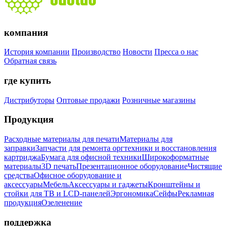
компания
История компании
Производство
Новости
Пресса о нас
Обратная связь
где купить
Дистрибуторы
Оптовые продажи
Розничные магазины
Продукция
Расходные материалы для печати
Материалы для
заправки
Запчасти для ремонта оргтехники и восстановления
картриджа
Бумага для офисной техники
Широкоформатные
материалы
3D печать
Презентационное оборудование
Чистящие
средства
Офисное оборудование и
аксессуары
Мебель
Аксессуары и гаджеты
Кронштейны и
стойки для ТВ и LCD-панелей
Эргономика
Сейфы
Рекламная
продукция
Озеленение
поддержка