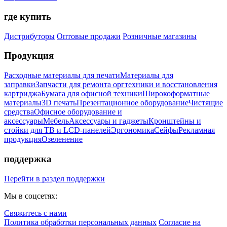
где купить
Дистрибуторы
Оптовые продажи
Розничные магазины
Продукция
Расходные материалы для печати
Материалы для
заправки
Запчасти для ремонта оргтехники и восстановления
картриджа
Бумага для офисной техники
Широкоформатные
материалы
3D печать
Презентационное оборудование
Чистящие
средства
Офисное оборудование и
аксессуары
Мебель
Аксессуары и гаджеты
Кронштейны и
стойки для ТВ и LCD-панелей
Эргономика
Сейфы
Рекламная
продукция
Озеленение
поддержка
Перейти в раздел поддержки
Мы в соцсетях:
Свяжитесь с нами
Политика обработки персональных данных
Согласие на