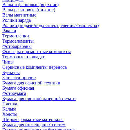
Валы тефлоновые (верхние)
Валы резиновые (нижние)
Валы магнитные
Ролики заряда
Ролики (подачи/подхвата/отделения/комплекты)
Ракели
Термоплёнки
Термоэлементы
Фотобарабаны
Фьюзеры и ремонтные комплекты
Тормозные площадки
Чипы
Сервисные комплекты переноса
Бункеры
Запчасти прочие
Бумага для офисной техники
Бумага офисная
Фотобумага
Бумага для цветной лазерной печати
Пленка
Калька
Холсты
Широкоформатные материалы
Бумага для инженерных систем
Бумага универсальная без покрытия