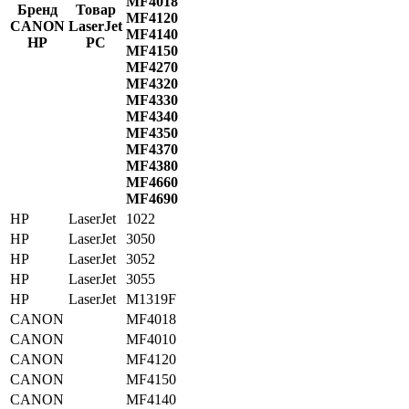
MF4018
Бренд
Товар
MF4120
CANON
LaserJet
MF4140
HP
PC
MF4150
MF4270
MF4320
MF4330
MF4340
MF4350
MF4370
MF4380
MF4660
MF4690
HP
LaserJet
1022
HP
LaserJet
3050
HP
LaserJet
3052
HP
LaserJet
3055
HP
LaserJet
M1319F
CANON
MF4018
CANON
MF4010
CANON
MF4120
CANON
MF4150
CANON
MF4140