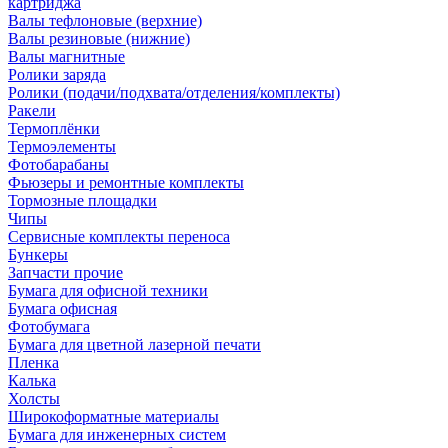
картриджа
Валы тефлоновые (верхние)
Валы резиновые (нижние)
Валы магнитные
Ролики заряда
Ролики (подачи/подхвата/отделения/комплекты)
Ракели
Термоплёнки
Термоэлементы
Фотобарабаны
Фьюзеры и ремонтные комплекты
Тормозные площадки
Чипы
Сервисные комплекты переноса
Бункеры
Запчасти прочие
Бумага для офисной техники
Бумага офисная
Фотобумага
Бумага для цветной лазерной печати
Пленка
Калька
Холсты
Широкоформатные материалы
Бумага для инженерных систем