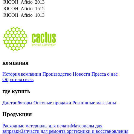
RICOH
Aficio
2013
RICOH
Aficio
1515
RICOH
Aficio
1013
компания
История компании
Производство
Новости
Пресса о нас
Обратная связь
где купить
Дистрибуторы
Оптовые продажи
Розничные магазины
Продукция
Расходные материалы для печати
Материалы для
заправки
Запчасти для ремонта оргтехники и восстановления