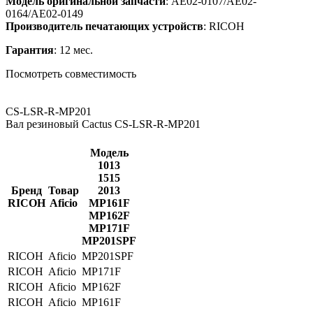
Модель оригинальной запчасти
: AE02-0107/AE02-
0164/AE02-0149
Производитель печатающих устройств
: RICOH
Гарантия
: 12 мес.
Посмотреть совместимость
CS-LSR-R-MP201
Вал резиновый Cactus CS-LSR-R-MP201
Модель
1013
1515
Бренд
Товар
2013
RICOH
Aficio
MP161F
MP162F
MP171F
MP201SPF
RICOH
Aficio
MP201SPF
RICOH
Aficio
MP171F
RICOH
Aficio
MP162F
RICOH
Aficio
MP161F