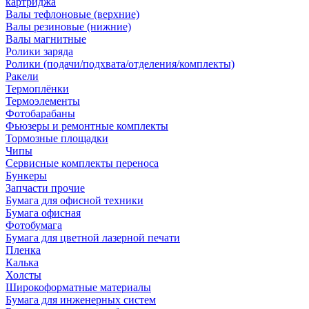
картриджа
Валы тефлоновые (верхние)
Валы резиновые (нижние)
Валы магнитные
Ролики заряда
Ролики (подачи/подхвата/отделения/комплекты)
Ракели
Термоплёнки
Термоэлементы
Фотобарабаны
Фьюзеры и ремонтные комплекты
Тормозные площадки
Чипы
Сервисные комплекты переноса
Бункеры
Запчасти прочие
Бумага для офисной техники
Бумага офисная
Фотобумага
Бумага для цветной лазерной печати
Пленка
Калька
Холсты
Широкоформатные материалы
Бумага для инженерных систем