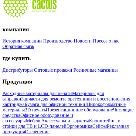
компания
История компании
Производство
Новости
Пресса о нас
Обратная связь
где купить
Дистрибуторы
Оптовые продажи
Розничные магазины
Продукция
Расходные материалы для печати
Материалы для
заправки
Запчасти для ремонта оргтехники и восстановления
картриджа
Бумага для офисной техники
Широкоформатные
материалы
3D печать
Презентационное оборудование
Чистящие
средства
Офисное оборудование и
аксессуары
Мебель
Аксессуары и гаджеты
Кронштейны и
стойки для ТВ и LCD-панелей
Эргономика
Сейфы
Рекламная
продукция
Озеленение