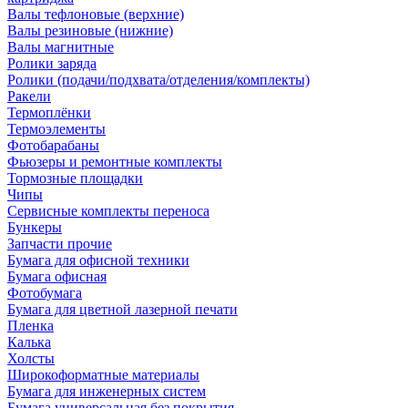
Валы тефлоновые (верхние)
Валы резиновые (нижние)
Валы магнитные
Ролики заряда
Ролики (подачи/подхвата/отделения/комплекты)
Ракели
Термоплёнки
Термоэлементы
Фотобарабаны
Фьюзеры и ремонтные комплекты
Тормозные площадки
Чипы
Сервисные комплекты переноса
Бункеры
Запчасти прочие
Бумага для офисной техники
Бумага офисная
Фотобумага
Бумага для цветной лазерной печати
Пленка
Калька
Холсты
Широкоформатные материалы
Бумага для инженерных систем
Бумага универсальная без покрытия