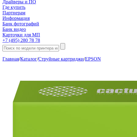
Драйверы и ПО
Где купить
Партнерам
Информация
Банк фотографий
Банк видео
Карточки для МП
+7 (495) 280 78 78
Главная
/
Каталог
/
Струйные картриджи
/
EPSON