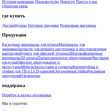
История компании
Производство
Новости
Пресса о нас
Обратная связь
где купить
Дистрибуторы
Оптовые продажи
Розничные магазины
Продукция
Расходные материалы для печати
Материалы для
заправки
Запчасти для ремонта оргтехники и восстановления
картриджа
Бумага для офисной техники
Широкоформатные
материалы
3D печать
Презентационное оборудование
Чистящие
средства
Офисное оборудование и
аксессуары
Мебель
Аксессуары и гаджеты
Кронштейны и
стойки для ТВ и LCD-панелей
Эргономика
Сейфы
Рекламная
продукция
Озеленение
поддержка
Перейти в раздел поддержки
Мы в соцсетях: