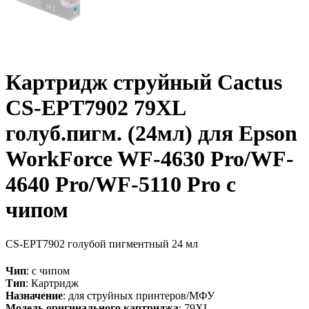
Картридж струйный Cactus
CS-EPT7902 79XL
голуб.пигм. (24мл) для Epson
WorkForce WF-4630 Pro/WF-
4640 Pro/WF-5110 Pro с
чипом
CS-EPT7902
голубой пигментный
24 мл
Чип
: с чипом
Тип
: Картридж
Назначение
: для струйных принтеров/МФУ
Модель оригинального картриджа
: 79XL