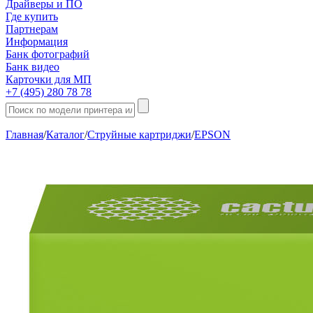
Драйверы и ПО
Где купить
Партнерам
Информация
Банк фотографий
Банк видео
Карточки для МП
+7 (495) 280 78 78
Главная
/
Каталог
/
Струйные картриджи
/
EPSON