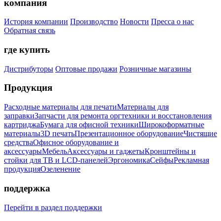
компания
История компании
Производство
Новости
Пресса о нас
Обратная связь
где купить
Дистрибуторы
Оптовые продажи
Розничные магазины
Продукция
Расходные материалы для печати
Материалы для
заправки
Запчасти для ремонта оргтехники и восстановления
картриджа
Бумага для офисной техники
Широкоформатные
материалы
3D печать
Презентационное оборудование
Чистящие
средства
Офисное оборудование и
аксессуары
Мебель
Аксессуары и гаджеты
Кронштейны и
стойки для ТВ и LCD-панелей
Эргономика
Сейфы
Рекламная
продукция
Озеленение
поддержка
Перейти в раздел поддержки