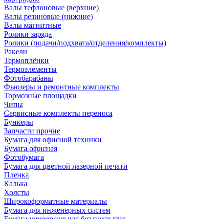
Валы тефлоновые (верхние)
Валы резиновые (нижние)
Валы магнитные
Ролики заряда
Ролики (подачи/подхвата/отделения/комплекты)
Ракели
Термоплёнки
Термоэлементы
Фотобарабаны
Фьюзеры и ремонтные комплекты
Тормозные площадки
Чипы
Сервисные комплекты переноса
Бункеры
Запчасти прочие
Бумага для офисной техники
Бумага офисная
Фотобумага
Бумага для цветной лазерной печати
Пленка
Калька
Холсты
Широкоформатные материалы
Бумага для инженерных систем
Бумага универсальная без покрытия