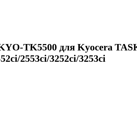
-KYO-TK5500 для Kyocera TASK
552ci/2553ci/3252ci/3253ci