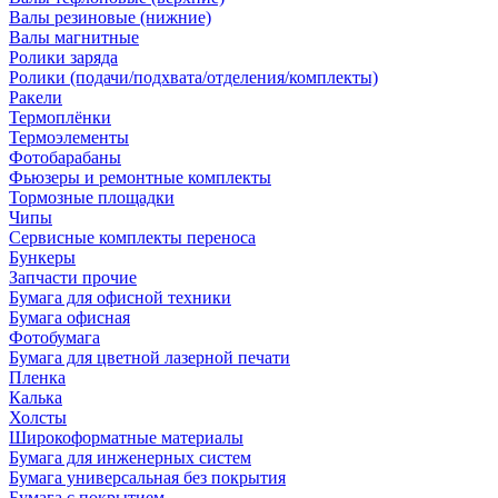
Валы резиновые (нижние)
Валы магнитные
Ролики заряда
Ролики (подачи/подхвата/отделения/комплекты)
Ракели
Термоплёнки
Термоэлементы
Фотобарабаны
Фьюзеры и ремонтные комплекты
Тормозные площадки
Чипы
Сервисные комплекты переноса
Бункеры
Запчасти прочие
Бумага для офисной техники
Бумага офисная
Фотобумага
Бумага для цветной лазерной печати
Пленка
Калька
Холсты
Широкоформатные материалы
Бумага для инженерных систем
Бумага универсальная без покрытия
Бумага с покрытием