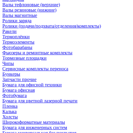
Валы тефлоновые (верхние)
Валы резиновые (нижние)
Валы магнитные
Ролики заряда
Ролики (подачи/подхвата/отделения/комплекты)
Ракели
Термоплёнки
Термоэлементы
Фотобарабаны
Фьюзеры и ремонтные комплекты
Тормозные площадки
Чипы
Сервисные комплекты переноса
Бункеры
Запчасти прочие
Бумага для офисной техники
Бумага офисная
Фотобумага
Бумага для цветной лазерной печати
Пленка
Калька
Холсты
Широкоформатные материалы
Бумага для инженерных систем
Бумага универсальная без покрытия