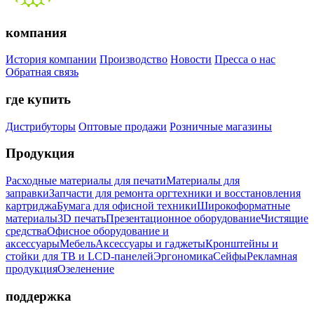
компания
История компании
Производство
Новости
Пресса о нас
Обратная связь
где купить
Дистрибуторы
Оптовые продажи
Розничные магазины
Продукция
Расходные материалы для печати
Материалы для
заправки
Запчасти для ремонта оргтехники и восстановления
картриджа
Бумага для офисной техники
Широкоформатные
материалы
3D печать
Презентационное оборудование
Чистящие
средства
Офисное оборудование и
аксессуары
Мебель
Аксессуары и гаджеты
Кронштейны и
стойки для ТВ и LCD-панелей
Эргономика
Сейфы
Рекламная
продукция
Озеленение
поддержка