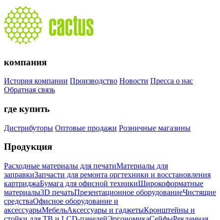
компания
История компании
Производство
Новости
Пресса о нас
Обратная связь
где купить
Дистрибуторы
Оптовые продажи
Розничные магазины
Продукция
Расходные материалы для печати
Материалы для
заправки
Запчасти для ремонта оргтехники и восстановления
картриджа
Бумага для офисной техники
Широкоформатные
материалы
3D печать
Презентационное оборудование
Чистящие
средства
Офисное оборудование и
аксессуары
Мебель
Аксессуары и гаджеты
Кронштейны и
стойки для ТВ и LCD-панелей
Эргономика
Сейфы
Рекламная