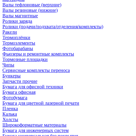
Валы тефлоновые (верхние)
Валы резиновые (нижние)
Валы магнитные
Ролики заряда
Ролики (подачи/подхвата/отделения/комплекты)
Ракели
Термоплёнки
Термоэлементы
Фотобарабаны
Фьюзеры и ремонтные комплекты
Тормозные площадки
Чипы
Сервисные комплекты переноса
Бункеры
Запчасти прочие
Бумага для офисной техники
Бумага офисная
Фотобумага
Бумага для цветной лазерной печати
Пленка
Калька
Холсты
Широкоформатные материалы
Бумага для инженерных систем
Бумага универсальная без покрытия