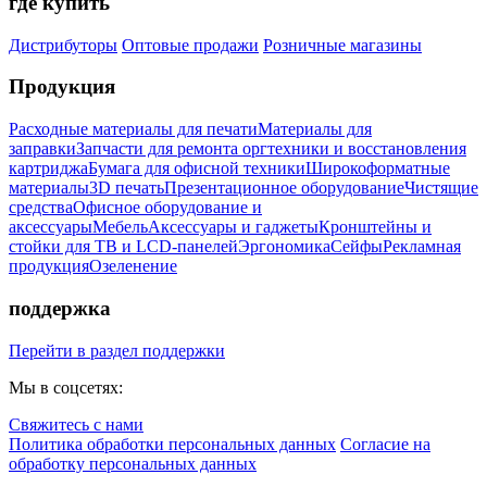
где купить
Дистрибуторы
Оптовые продажи
Розничные магазины
Продукция
Расходные материалы для печати
Материалы для
заправки
Запчасти для ремонта оргтехники и восстановления
картриджа
Бумага для офисной техники
Широкоформатные
материалы
3D печать
Презентационное оборудование
Чистящие
средства
Офисное оборудование и
аксессуары
Мебель
Аксессуары и гаджеты
Кронштейны и
стойки для ТВ и LCD-панелей
Эргономика
Сейфы
Рекламная
продукция
Озеленение
поддержка
Перейти в раздел поддержки
Мы в соцсетях:
Свяжитесь с нами
Политика обработки персональных данных
Согласие на
обработку персональных данных