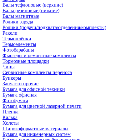
Валы тефлоновые (верхние)
Валы резиновые (нижние)
Валы магнитные
Ролики заряда
Ролики (подачи/подхвата/отделения/комплекты)
Ракели
Термоплёнки
Термоэлементы
Фотобарабаны
Фьюзеры и ремонтные комплекты
Тормозные площадки
Чипы
Сервисные комплекты переноса
Бункеры
Запчасти прочие
Бумага для офисной техники
Бумага офисная
Фотобумага
Бумага для цветной лазерной печати
Пленка
Калька
Холсты
Широкоформатные материалы
Бумага для инженерных систем
Бумага универсальная без покрытия