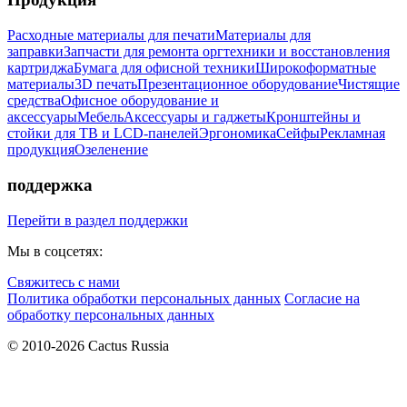
Расходные материалы для печати
Материалы для
заправки
Запчасти для ремонта оргтехники и восстановления
картриджа
Бумага для офисной техники
Широкоформатные
материалы
3D печать
Презентационное оборудование
Чистящие
средства
Офисное оборудование и
аксессуары
Мебель
Аксессуары и гаджеты
Кронштейны и
стойки для ТВ и LCD-панелей
Эргономика
Сейфы
Рекламная
продукция
Озеленение
поддержка
Перейти в раздел поддержки
Мы в соцсетях:
Свяжитесь с нами
Политика обработки персональных данных
Согласие на
обработку персональных данных
© 2010-2026 Cactus Russia