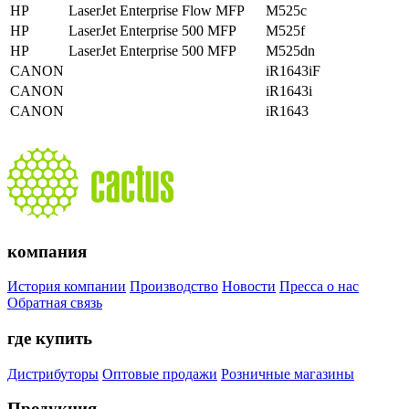
HP
LaserJet Enterprise Flow MFP
M525c
HP
LaserJet Enterprise 500 MFP
M525f
HP
LaserJet Enterprise 500 MFP
M525dn
CANON
iR1643iF
CANON
iR1643i
CANON
iR1643
компания
История компании
Производство
Новости
Пресса о нас
Обратная связь
где купить
Дистрибуторы
Оптовые продажи
Розничные магазины
Продукция