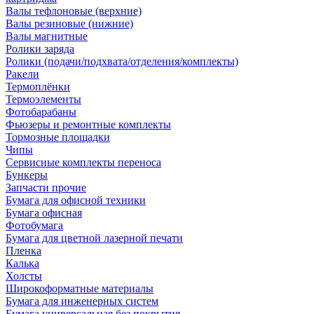
Валы тефлоновые (верхние)
Валы резиновые (нижние)
Валы магнитные
Ролики заряда
Ролики (подачи/подхвата/отделения/комплекты)
Ракели
Термоплёнки
Термоэлементы
Фотобарабаны
Фьюзеры и ремонтные комплекты
Тормозные площадки
Чипы
Сервисные комплекты переноса
Бункеры
Запчасти прочие
Бумага для офисной техники
Бумага офисная
Фотобумага
Бумага для цветной лазерной печати
Пленка
Калька
Холсты
Широкоформатные материалы
Бумага для инженерных систем
Бумага универсальная без покрытия