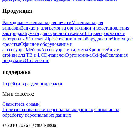
Продукция
Расходные материалы для печати
Материалы для
заправки
Запчасти для ремонта оргтехники и восстановления
картриджа
Бумага для офисной техники
Широкоформатные
материалы
3D печать
Презентационное оборудование
Чистящие
средства
Офисное оборудование и
аксессуары
Мебель
Аксессуары и гаджеты
Кронштейны и
стойки для ТВ и LCD-панелей
Эргономика
Сейфы
Рекламная
продукция
Озеленение
поддержка
Перейти в раздел поддержки
Мы в соцсетях:
Свяжитесь с нами
Политика обработки персональных данных
Согласие на
обработку персональных данных
© 2010-2026 Cactus Russia