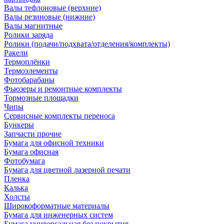
Валы тефлоновые (верхние)
Валы резиновые (нижние)
Валы магнитные
Ролики заряда
Ролики (подачи/подхвата/отделения/комплекты)
Ракели
Термоплёнки
Термоэлементы
Фотобарабаны
Фьюзеры и ремонтные комплекты
Тормозные площадки
Чипы
Сервисные комплекты переноса
Бункеры
Запчасти прочие
Бумага для офисной техники
Бумага офисная
Фотобумага
Бумага для цветной лазерной печати
Пленка
Калька
Холсты
Широкоформатные материалы
Бумага для инженерных систем
Бумага универсальная без покрытия