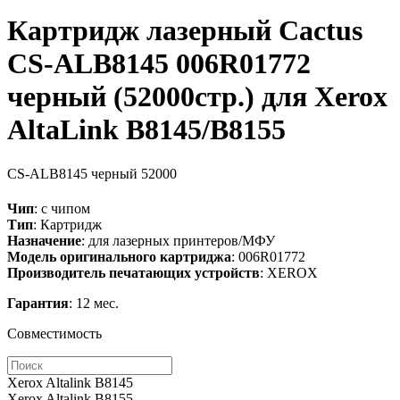
Картридж лазерный Cactus
CS-ALB8145 006R01772
черный (52000стр.) для Xerox
AltaLink B8145/B8155
CS-ALB8145
черный
52000
Чип
: с чипом
Тип
: Картридж
Назначение
: для лазерных принтеров/МФУ
Модель оригинального картриджа
: 006R01772
Производитель печатающих устройств
: XEROX
Гарантия
: 12 мес.
Совместимость
Xerox Altalink B8145
Xerox Altalink B8155