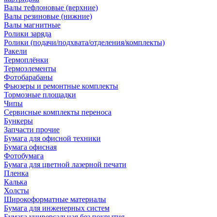
Валы тефлоновые (верхние)
Валы резиновые (нижние)
Валы магнитные
Ролики заряда
Ролики (подачи/подхвата/отделения/комплекты)
Ракели
Термоплёнки
Термоэлементы
Фотобарабаны
Фьюзеры и ремонтные комплекты
Тормозные площадки
Чипы
Сервисные комплекты переноса
Бункеры
Запчасти прочие
Бумага для офисной техники
Бумага офисная
Фотобумага
Бумага для цветной лазерной печати
Пленка
Калька
Холсты
Широкоформатные материалы
Бумага для инженерных систем
Бумага универсальная без покрытия