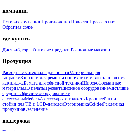
компания
История компании
Производство
Новости
Пресса о нас
Обратная связь
где купить
Дистрибуторы
Оптовые продажи
Розничные магазины
Продукция
Расходные материалы для печати
Материалы для
заправки
Запчасти для ремонта оргтехники и восстановления
картриджа
Бумага для офисной техники
Широкоформатные
материалы
3D печать
Презентационное оборудование
Чистящие
средства
Офисное оборудование и
аксессуары
Мебель
Аксессуары и гаджеты
Кронштейны и
стойки для ТВ и LCD-панелей
Эргономика
Сейфы
Рекламная
продукция
Озеленение
поддержка