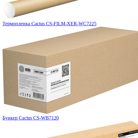
Термопленка Cactus CS-FILM-XER-WC7225
Бункер Cactus CS-WB7120