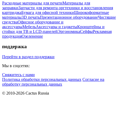
Расходные материалы для печати
Материалы для
заправки
Запчасти для ремонта оргтехники и восстановления
картриджа
Бумага для офисной техники
Широкоформатные
материалы
3D печать
Презентационное оборудование
Чистящие
средства
Офисное оборудование и
аксессуары
Мебель
Аксессуары и гаджеты
Кронштейны и
стойки для ТВ и LCD-панелей
Эргономика
Сейфы
Рекламная
продукция
Озеленение
поддержка
Перейти в раздел поддержки
Мы в соцсетях:
Свяжитесь с нами
Политика обработки персональных данных
Согласие на
обработку персональных данных
© 2010-2026 Cactus Russia