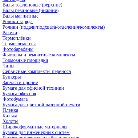
Валы тефлоновые (верхние)
Валы резиновые (нижние)
Валы магнитные
Ролики заряда
Ролики (подачи/подхвата/отделения/комплекты)
Ракели
Термоплёнки
Термоэлементы
Фотобарабаны
Фьюзеры и ремонтные комплекты
Тормозные площадки
Чипы
Сервисные комплекты переноса
Бункеры
Запчасти прочие
Бумага для офисной техники
Бумага офисная
Фотобумага
Бумага для цветной лазерной печати
Пленка
Калька
Холсты
Широкоформатные материалы
Бумага для инженерных систем
Бумага универсальная без покрытия