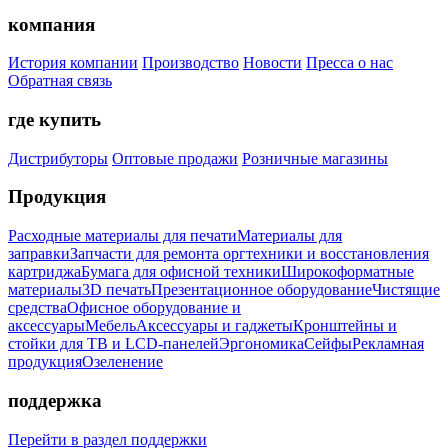
компания
История компании
Производство
Новости
Пресса о нас
Обратная связь
где купить
Дистрибуторы
Оптовые продажи
Розничные магазины
Продукция
Расходные материалы для печати
Материалы для
заправки
Запчасти для ремонта оргтехники и восстановления
картриджа
Бумага для офисной техники
Широкоформатные
материалы
3D печать
Презентационное оборудование
Чистящие
средства
Офисное оборудование и
аксессуары
Мебель
Аксессуары и гаджеты
Кронштейны и
стойки для ТВ и LCD-панелей
Эргономика
Сейфы
Рекламная
продукция
Озеленение
поддержка
Перейти в раздел поддержки