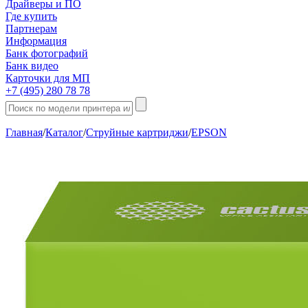
Драйверы и ПО
Где купить
Партнерам
Информация
Банк фотографий
Банк видео
Карточки для МП
+7 (495) 280 78 78
Главная
/
Каталог
/
Струйные картриджи
/
EPSON