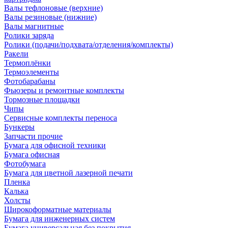
Валы тефлоновые (верхние)
Валы резиновые (нижние)
Валы магнитные
Ролики заряда
Ролики (подачи/подхвата/отделения/комплекты)
Ракели
Термоплёнки
Термоэлементы
Фотобарабаны
Фьюзеры и ремонтные комплекты
Тормозные площадки
Чипы
Сервисные комплекты переноса
Бункеры
Запчасти прочие
Бумага для офисной техники
Бумага офисная
Фотобумага
Бумага для цветной лазерной печати
Пленка
Калька
Холсты
Широкоформатные материалы
Бумага для инженерных систем
Бумага универсальная без покрытия