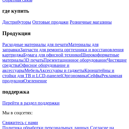
где купить
Дистрибуторы
Оптовые продажи
Розничные магазины
Продукция
Расходные материалы для печати
Материалы для
заправки
Запчасти для ремонта оргтехники и восстановления
картриджа
Бумага для офисной техники
Широкоформатные
материалы
3D печать
Презентационное оборудование
Чистящие
средства
Офисное оборудование и
аксессуары
Мебель
Аксессуары и гаджеты
Кронштейны и
стойки для ТВ и LCD-панелей
Эргономика
Сейфы
Рекламная
продукция
Озеленение
поддержка
Перейти в раздел поддержки
Мы в соцсетях:
Свяжитесь с нами
Политика обработки персональных данных
Согласие на