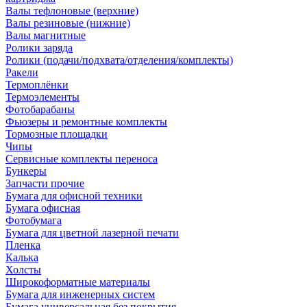
Валы тефлоновые (верхние)
Валы резиновые (нижние)
Валы магнитные
Ролики заряда
Ролики (подачи/подхвата/отделения/комплекты)
Ракели
Термоплёнки
Термоэлементы
Фотобарабаны
Фьюзеры и ремонтные комплекты
Тормозные площадки
Чипы
Сервисные комплекты переноса
Бункеры
Запчасти прочие
Бумага для офисной техники
Бумага офисная
Фотобумага
Бумага для цветной лазерной печати
Пленка
Калька
Холсты
Широкоформатные материалы
Бумага для инженерных систем
Бумага универсальная без покрытия