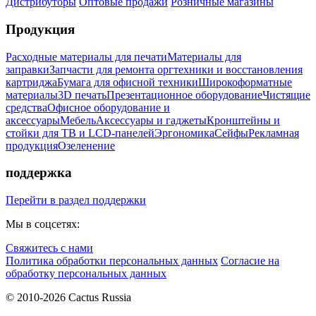
Дистрибуторы
Оптовые продажи
Розничные магазины
Продукция
Расходные материалы для печати
Материалы для
заправки
Запчасти для ремонта оргтехники и восстановления
картриджа
Бумага для офисной техники
Широкоформатные
материалы
3D печать
Презентационное оборудование
Чистящие
средства
Офисное оборудование и
аксессуары
Мебель
Аксессуары и гаджеты
Кронштейны и
стойки для ТВ и LCD-панелей
Эргономика
Сейфы
Рекламная
продукция
Озеленение
поддержка
Перейти в раздел поддержки
Мы в соцсетях:
Свяжитесь с нами
Политика обработки персональных данных
Согласие на
обработку персональных данных
© 2010-2026 Cactus Russia