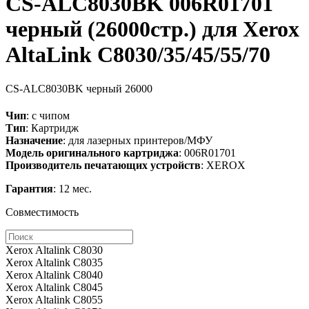
CS-ALC8030BK 006R01701
черный (26000стр.) для Xerox
AltaLink C8030/35/45/55/70
CS-ALC8030BK
черный
26000
Чип
: с чипом
Тип
: Картридж
Назначение
: для лазерных принтеров/МФУ
Модель оригинального картриджа
: 006R01701
Производитель печатающих устройств
: XEROX
Гарантия
: 12 мес.
Совместимость
Xerox Altalink C8030
Xerox Altalink C8035
Xerox Altalink C8040
Xerox Altalink C8045
Xerox Altalink C8055