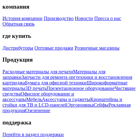
компания
История компании
Производство
Новости
Пресса о нас
Обратная связь
где купить
Дистрибуторы
Оптовые продажи
Розничные магазины
Продукция
Расходные материалы для печати
Материалы для
заправки
Запчасти для ремонта оргтехники и восстановления
картриджа
Бумага для офисной техники
Широкоформатные
материалы
3D печать
Презентационное оборудование
Чистящие
средства
Офисное оборудование и
аксессуары
Мебель
Аксессуары и гаджеты
Кронштейны и
стойки для ТВ и LCD-панелей
Эргономика
Сейфы
Рекламная
продукция
Озеленение
поддержка
Перейти в раздел поддержки