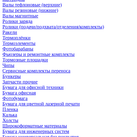
Валы тефлоновые (верхние)
Валы резиновые (нижние)
Валы магнитные
Ролики заряда
Ролики (подачи/подхвата/отделения/комплекты)
Ракели
Термоплёнки
Термоэлементы
Фотобарабаны
Фьюзеры и ремонтные комплекты
Тормозные площадки
Чипы
Сервисные комплекты переноса
Бункеры
Запчасти прочие
Бумага для офисной техники
Бумага офисная
Фотобумага
Бумага для цветной лазерной печати
Пленка
Калька
Холсты
Широкоформатные материалы
Бумага для инженерных систем
Бумага универсальная без покрытия