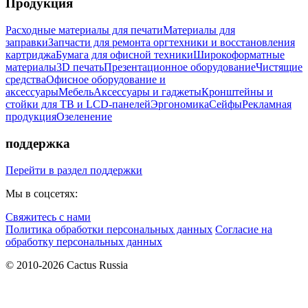
Продукция
Расходные материалы для печати
Материалы для
заправки
Запчасти для ремонта оргтехники и восстановления
картриджа
Бумага для офисной техники
Широкоформатные
материалы
3D печать
Презентационное оборудование
Чистящие
средства
Офисное оборудование и
аксессуары
Мебель
Аксессуары и гаджеты
Кронштейны и
стойки для ТВ и LCD-панелей
Эргономика
Сейфы
Рекламная
продукция
Озеленение
поддержка
Перейти в раздел поддержки
Мы в соцсетях:
Свяжитесь с нами
Политика обработки персональных данных
Согласие на
обработку персональных данных
© 2010-2026 Cactus Russia