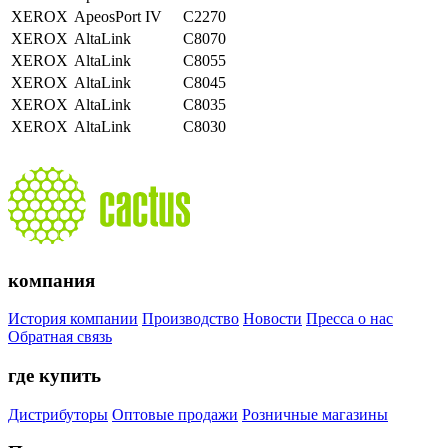
XEROX
ApeosPort IV
C2270
XEROX
AltaLink
C8070
XEROX
AltaLink
C8055
XEROX
AltaLink
C8045
XEROX
AltaLink
C8035
XEROX
AltaLink
C8030
компания
История компании
Производство
Новости
Пресса о нас
Обратная связь
где купить
Дистрибуторы
Оптовые продажи
Розничные магазины