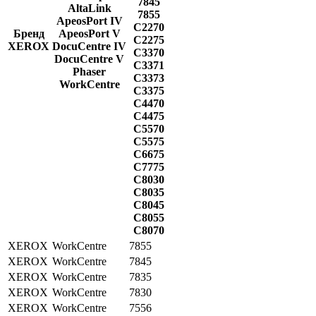
7845
AltaLink
7855
ApeosPort IV
C2270
Бренд
ApeosPort V
C2275
XEROX
DocuCentre IV
C3370
DocuCentre V
C3371
Phaser
C3373
WorkCentre
C3375
C4470
C4475
C5570
C5575
C6675
C7775
C8030
C8035
C8045
C8055
C8070
XEROX
WorkCentre
7855
XEROX
WorkCentre
7845
XEROX
WorkCentre
7835
XEROX
WorkCentre
7830
XEROX
WorkCentre
7556