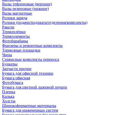
Валы тефлоновые (верхние)
Валы резиновые (нижние)
Валы магнитные
Ролики заряда
Ролики (подачи/подхвата/отделения/комплекты)
Ракели
Термоплёнки
Термоэлементы
Фотобарабаны
Фьюзеры и ремонтные комплекты
Тормозные площадки
Чипы
Сервисные комплекты переноса
Бункеры
Запчасти прочие
Бумага для офисной техники
Бумага офисная
Фотобумага
Бумага для цветной лазерной печати
Пленка
Калька
Холсты
Широкоформатные материалы
Бумага для инженерных систем
Бумага универсальная без покрытия