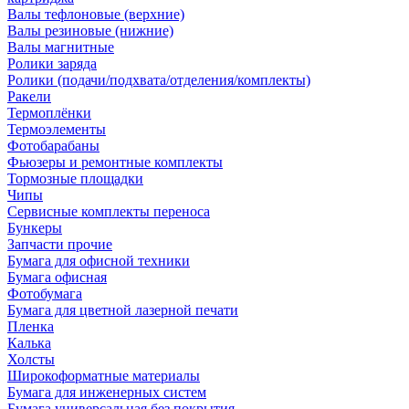
Валы тефлоновые (верхние)
Валы резиновые (нижние)
Валы магнитные
Ролики заряда
Ролики (подачи/подхвата/отделения/комплекты)
Ракели
Термоплёнки
Термоэлементы
Фотобарабаны
Фьюзеры и ремонтные комплекты
Тормозные площадки
Чипы
Сервисные комплекты переноса
Бункеры
Запчасти прочие
Бумага для офисной техники
Бумага офисная
Фотобумага
Бумага для цветной лазерной печати
Пленка
Калька
Холсты
Широкоформатные материалы
Бумага для инженерных систем
Бумага универсальная без покрытия