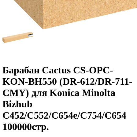
Барабан Cactus CS-OPC-
KON-BH550 (DR-612/DR-711-
CMY) для Konica Minolta
Bizhub
C452/C552/C654e/C754/C654
100000стр.