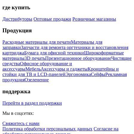
где купить
Дистрибуторы
Оптовые продажи
Розничные магазины
Продукция
Расходные материалы для печати
Материалы для
заправки
Запчасти для ремонта оргтехники и восстановления
картриджа
Бумага для офисной техники
Широкоформатные
материалы
3D печать
Презентационное оборудование
Чистящие
средства
Офисное оборудование и
аксессуары
Мебель
Аксессуары и гаджеты
Кронштейны и
стойки для ТВ и LCD-панелей
Эргономика
Сейфы
Рекламная
продукция
Озеленение
поддержка
Перейти в раздел поддержки
Мы в соцсетях:
Свяжитесь с нами
Политика обработки персональных данных
Согласие на