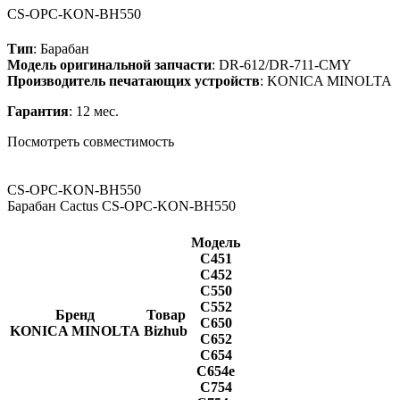
CS-OPC-KON-BH550
Тип
: Барабан
Модель оригинальной запчасти
: DR-612/DR-711-CMY
Производитель печатающих устройств
: KONICA MINOLTA
Гарантия
: 12 мес.
Посмотреть совместимость
CS-OPC-KON-BH550
Барабан Cactus CS-OPC-KON-BH550
Модель
C451
C452
C550
C552
Бренд
Товар
C650
KONICA MINOLTA
Bizhub
C652
C654
C654e
C754