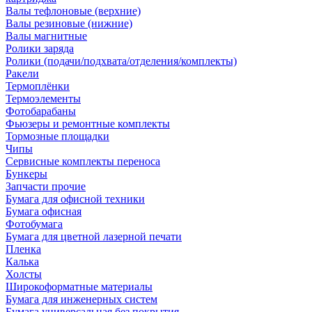
Валы тефлоновые (верхние)
Валы резиновые (нижние)
Валы магнитные
Ролики заряда
Ролики (подачи/подхвата/отделения/комплекты)
Ракели
Термоплёнки
Термоэлементы
Фотобарабаны
Фьюзеры и ремонтные комплекты
Тормозные площадки
Чипы
Сервисные комплекты переноса
Бункеры
Запчасти прочие
Бумага для офисной техники
Бумага офисная
Фотобумага
Бумага для цветной лазерной печати
Пленка
Калька
Холсты
Широкоформатные материалы
Бумага для инженерных систем
Бумага универсальная без покрытия