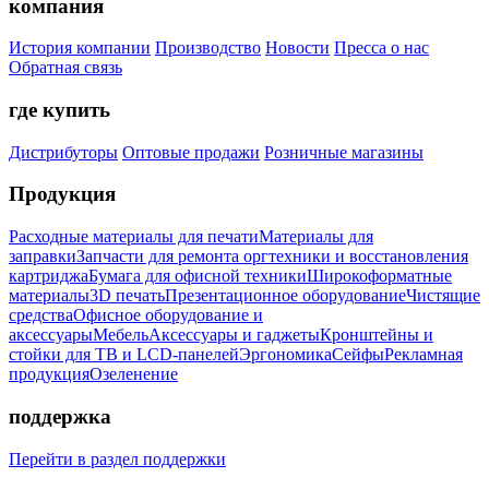
компания
История компании
Производство
Новости
Пресса о нас
Обратная связь
где купить
Дистрибуторы
Оптовые продажи
Розничные магазины
Продукция
Расходные материалы для печати
Материалы для
заправки
Запчасти для ремонта оргтехники и восстановления
картриджа
Бумага для офисной техники
Широкоформатные
материалы
3D печать
Презентационное оборудование
Чистящие
средства
Офисное оборудование и
аксессуары
Мебель
Аксессуары и гаджеты
Кронштейны и
стойки для ТВ и LCD-панелей
Эргономика
Сейфы
Рекламная
продукция
Озеленение
поддержка
Перейти в раздел поддержки