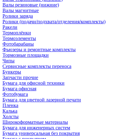
Валы резиновые (нижние)
Валы магнитные
Ролики заряда
Ролики (подачи/подхвата/отделения/комплекты)
Ракели
Термоплёнки
Термоэлементы
Фотобарабаны
Фьюзеры и ремонтные комплекты
Тормозные площадки
Чипы
Сервисные комплекты переноса
Бункеры
Запчасти прочие
Бумага для офисной техники
Бумага офисная
Фотобумага
Бумага для цветной лазерной печати
Пленка
Калька
Холсты
Широкоформатные материалы
Бумага для инженерных систем
Бумага универсальная без покрытия
Бумага с покрытием