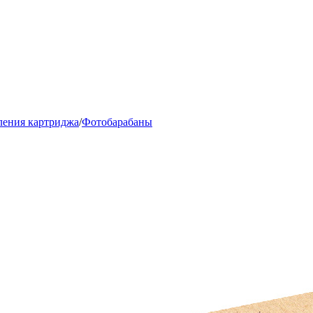
вления картриджа
/
Фотобарабаны