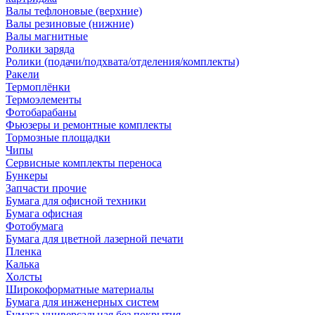
Валы тефлоновые (верхние)
Валы резиновые (нижние)
Валы магнитные
Ролики заряда
Ролики (подачи/подхвата/отделения/комплекты)
Ракели
Термоплёнки
Термоэлементы
Фотобарабаны
Фьюзеры и ремонтные комплекты
Тормозные площадки
Чипы
Сервисные комплекты переноса
Бункеры
Запчасти прочие
Бумага для офисной техники
Бумага офисная
Фотобумага
Бумага для цветной лазерной печати
Пленка
Калька
Холсты
Широкоформатные материалы
Бумага для инженерных систем
Бумага универсальная без покрытия