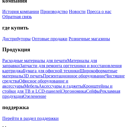
компания
История компании
Производство
Новости
Пресса о нас
Обратная связь
где купить
Дистрибуторы
Оптовые продажи
Розничные магазины
Продукция
Расходные материалы для печати
Материалы для
заправки
Запчасти для ремонта оргтехники и восстановления
картриджа
Бумага для офисной техники
Широкоформатные
материалы
3D печать
Презентационное оборудование
Чистящие
средства
Офисное оборудование и
аксессуары
Мебель
Аксессуары и гаджеты
Кронштейны и
стойки для ТВ и LCD-панелей
Эргономика
Сейфы
Рекламная
продукция
Озеленение
поддержка
Перейти в раздел поддержки