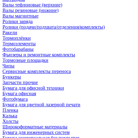
Валы тефлоновые (верхние)
Валы резиновые (нижние)
Валы магнитные
Ролики заряда
Ролики (подачи/подхвата/отделения/комплекты)
Ракели
Термоплёнки
Термоэлементы
Фотобарабаны
Фьюзеры и ремонтные комплекты
Тормозные площадки
Чипы
Сервисные комплекты переноса
Бункеры
Запчасти прочие
Бумага для офисной техники
Бумага офисная
Фотобумага
Бумага для цветной лазерной печати
Пленка
Калька
Холсты
Широкоформатные материалы
Бумага для инженерных систем
Бумага универсальная без покрытия