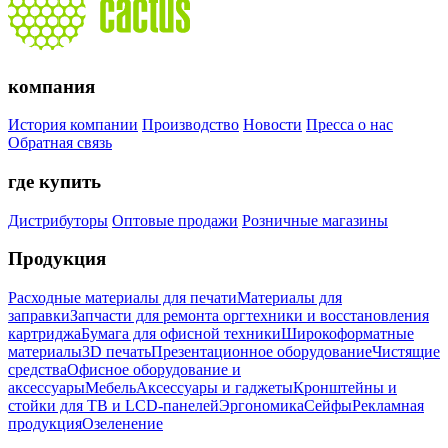
компания
История компании
Производство
Новости
Пресса о нас
Обратная связь
где купить
Дистрибуторы
Оптовые продажи
Розничные магазины
Продукция
Расходные материалы для печати
Материалы для
заправки
Запчасти для ремонта оргтехники и восстановления
картриджа
Бумага для офисной техники
Широкоформатные
материалы
3D печать
Презентационное оборудование
Чистящие
средства
Офисное оборудование и
аксессуары
Мебель
Аксессуары и гаджеты
Кронштейны и
стойки для ТВ и LCD-панелей
Эргономика
Сейфы
Рекламная
продукция
Озеленение