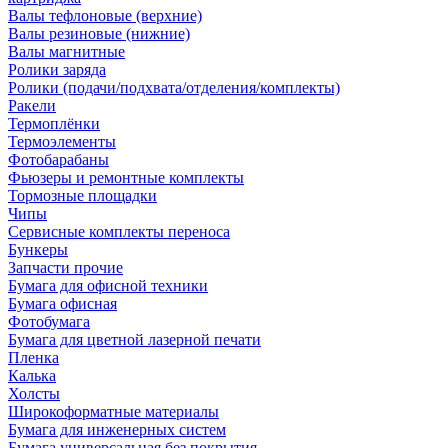
Валы тефлоновые (верхние)
Валы резиновые (нижние)
Валы магнитные
Ролики заряда
Ролики (подачи/подхвата/отделения/комплекты)
Ракели
Термоплёнки
Термоэлементы
Фотобарабаны
Фьюзеры и ремонтные комплекты
Тормозные площадки
Чипы
Сервисные комплекты переноса
Бункеры
Запчасти прочие
Бумага для офисной техники
Бумага офисная
Фотобумага
Бумага для цветной лазерной печати
Пленка
Калька
Холсты
Широкоформатные материалы
Бумага для инженерных систем
Бумага универсальная без покрытия