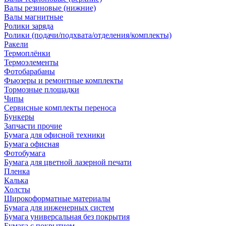
Валы резиновые (нижние)
Валы магнитные
Ролики заряда
Ролики (подачи/подхвата/отделения/комплекты)
Ракели
Термоплёнки
Термоэлементы
Фотобарабаны
Фьюзеры и ремонтные комплекты
Тормозные площадки
Чипы
Сервисные комплекты переноса
Бункеры
Запчасти прочие
Бумага для офисной техники
Бумага офисная
Фотобумага
Бумага для цветной лазерной печати
Пленка
Калька
Холсты
Широкоформатные материалы
Бумага для инженерных систем
Бумага универсальная без покрытия
Бумага с покрытием