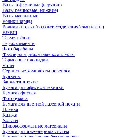
Валы тефлоновые (верхние)
Валы резиновые (нижние)
Валы магнитные
Ролики заряда
Ролики (подачи/подхвата/отделения/комплекты)
Ракели
Термоплёнки
Термоэлементы
Фотобарабаны
Фьюзеры и ремонтные комплекты
Тормозные площадки
Чипы
Сервисные комплекты переноса
Бункеры
Запчасти прочие
Бумага для офисной техники
Бумага офисная
Фотобумага
Бумага для цветной лазерной печати
Пленка
Калька
Холсты
Широкоформатные материалы
Бумага для инженерных систем
Бумага универсальная без покрытия