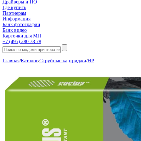
Драйверы и ПО
Где купить
Партнерам
Информация
Банк фотографий
Банк видео
Карточки для МП
+7 (495) 280 78 78
Главная
/
Каталог
/
Струйные картриджи
/
HP