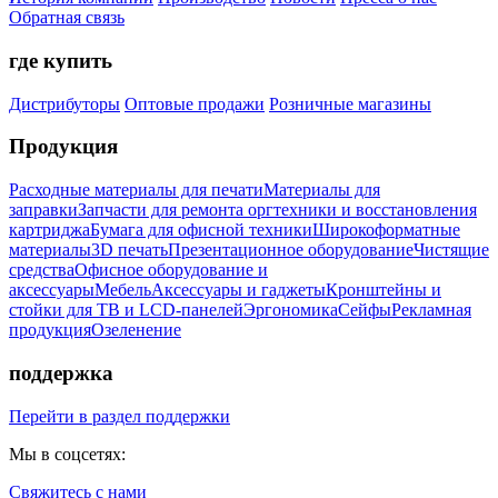
Обратная связь
где купить
Дистрибуторы
Оптовые продажи
Розничные магазины
Продукция
Расходные материалы для печати
Материалы для
заправки
Запчасти для ремонта оргтехники и восстановления
картриджа
Бумага для офисной техники
Широкоформатные
материалы
3D печать
Презентационное оборудование
Чистящие
средства
Офисное оборудование и
аксессуары
Мебель
Аксессуары и гаджеты
Кронштейны и
стойки для ТВ и LCD-панелей
Эргономика
Сейфы
Рекламная
продукция
Озеленение
поддержка
Перейти в раздел поддержки
Мы в соцсетях:
Свяжитесь с нами