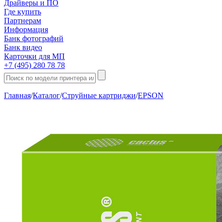
Драйверы и ПО
Где купить
Партнерам
Информация
Банк фотографий
Банк видео
Карточки для МП
+7 (495) 280 78 78
Главная
/
Каталог
/
Струйные картриджи
/
EPSON