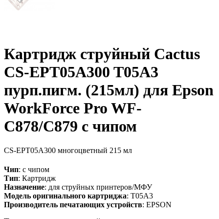
Картридж струйный Cactus
CS-EPT05A300 T05A3
пурп.пигм. (215мл) для Epson
WorkForce Pro WF-
C878/C879 с чипом
CS-EPT05A300
многоцветный
215 мл
Чип
: с чипом
Тип
: Картридж
Назначение
: для струйных принтеров/МФУ
Модель оригинального картриджа
: T05A3
Производитель печатающих устройств
: EPSON