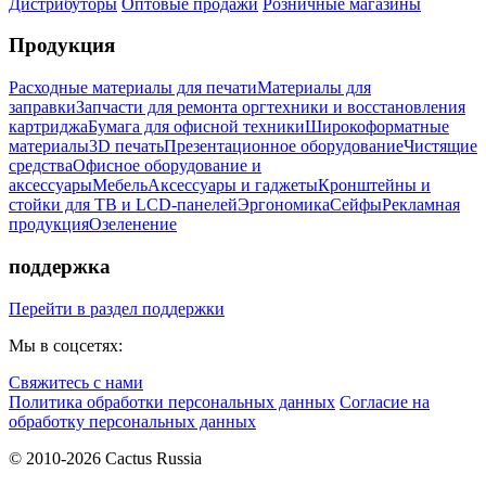
Дистрибуторы
Оптовые продажи
Розничные магазины
Продукция
Расходные материалы для печати
Материалы для
заправки
Запчасти для ремонта оргтехники и восстановления
картриджа
Бумага для офисной техники
Широкоформатные
материалы
3D печать
Презентационное оборудование
Чистящие
средства
Офисное оборудование и
аксессуары
Мебель
Аксессуары и гаджеты
Кронштейны и
стойки для ТВ и LCD-панелей
Эргономика
Сейфы
Рекламная
продукция
Озеленение
поддержка
Перейти в раздел поддержки
Мы в соцсетях:
Свяжитесь с нами
Политика обработки персональных данных
Согласие на
обработку персональных данных
© 2010-2026 Cactus Russia