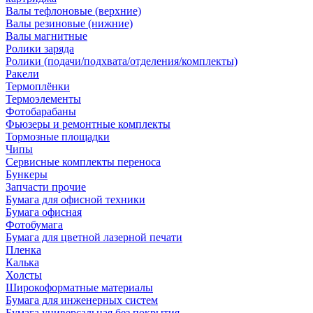
Валы тефлоновые (верхние)
Валы резиновые (нижние)
Валы магнитные
Ролики заряда
Ролики (подачи/подхвата/отделения/комплекты)
Ракели
Термоплёнки
Термоэлементы
Фотобарабаны
Фьюзеры и ремонтные комплекты
Тормозные площадки
Чипы
Сервисные комплекты переноса
Бункеры
Запчасти прочие
Бумага для офисной техники
Бумага офисная
Фотобумага
Бумага для цветной лазерной печати
Пленка
Калька
Холсты
Широкоформатные материалы
Бумага для инженерных систем
Бумага универсальная без покрытия