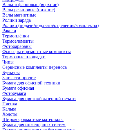
Валы тефлоновые (верхние)
Валы резиновые (нижние)
Валы магнитные
Ролики заряда
Ролики (подачи/подхвата/отделения/комплекты)
Ракели
Термоплёнки
Термоэлементы
Фотобарабаны
Фьюзеры и ремонтные комплекты
Тормозные площадки
Чипы
Сервисные комплекты переноса
Бункеры
Запчасти прочие
Бумага для офисной техники
Бумага офисная
Фотобумага
Бумага для цветной лазерной печати
Пленка
Калька
Холсты
Широкоформатные материалы
Бумага для инженерных систем
Бумага универсальная без покрытия