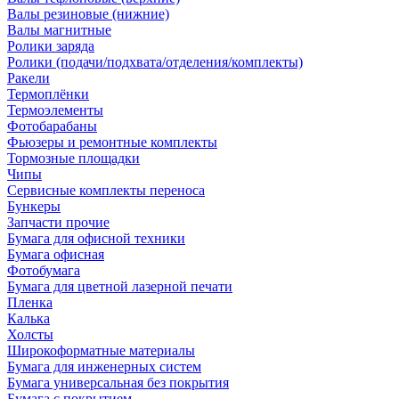
Валы резиновые (нижние)
Валы магнитные
Ролики заряда
Ролики (подачи/подхвата/отделения/комплекты)
Ракели
Термоплёнки
Термоэлементы
Фотобарабаны
Фьюзеры и ремонтные комплекты
Тормозные площадки
Чипы
Сервисные комплекты переноса
Бункеры
Запчасти прочие
Бумага для офисной техники
Бумага офисная
Фотобумага
Бумага для цветной лазерной печати
Пленка
Калька
Холсты
Широкоформатные материалы
Бумага для инженерных систем
Бумага универсальная без покрытия
Бумага с покрытием