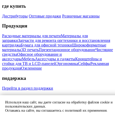
где купить
Дистрибуторы
Оптовые продажи
Розничные магазины
Продукция
Расходные материалы для печати
Материалы для
заправки
Запчасти для ремонта оргтехники и восстановления
картриджа
Бумага для офисной техники
Широкоформатные
материалы
3D печать
Презентационное оборудование
Чистящие
средства
Офисное оборудование и
аксессуары
Мебель
Аксессуары и гаджеты
Кронштейны и
стойки для ТВ и LCD-панелей
Эргономика
Сейфы
Рекламная
продукция
Озеленение
поддержка
Перейти в раздел поддержки
Мы в соцсетях:
Используя наш сайт, вы даете согласие на обработку файлов cookie и
Свяжитесь с нами
пользовательских данных.
Политика обработки персональных данных
Согласие на
Оставаясь на сайте, вы соглашаетесь с политикой их применения.
обработку персональных данных