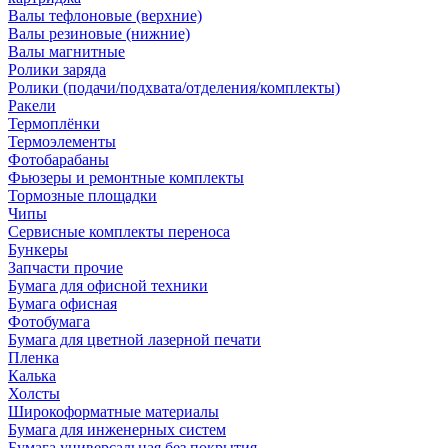
Валы тефлоновые (верхние)
Валы резиновые (нижние)
Валы магнитные
Ролики заряда
Ролики (подачи/подхвата/отделения/комплекты)
Ракели
Термоплёнки
Термоэлементы
Фотобарабаны
Фьюзеры и ремонтные комплекты
Тормозные площадки
Чипы
Сервисные комплекты переноса
Бункеры
Запчасти прочие
Бумага для офисной техники
Бумага офисная
Фотобумага
Бумага для цветной лазерной печати
Пленка
Калька
Холсты
Широкоформатные материалы
Бумага для инженерных систем
Бумага универсальная без покрытия