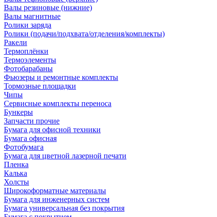
Валы резиновые (нижние)
Валы магнитные
Ролики заряда
Ролики (подачи/подхвата/отделения/комплекты)
Ракели
Термоплёнки
Термоэлементы
Фотобарабаны
Фьюзеры и ремонтные комплекты
Тормозные площадки
Чипы
Сервисные комплекты переноса
Бункеры
Запчасти прочие
Бумага для офисной техники
Бумага офисная
Фотобумага
Бумага для цветной лазерной печати
Пленка
Калька
Холсты
Широкоформатные материалы
Бумага для инженерных систем
Бумага универсальная без покрытия
Бумага с покрытием