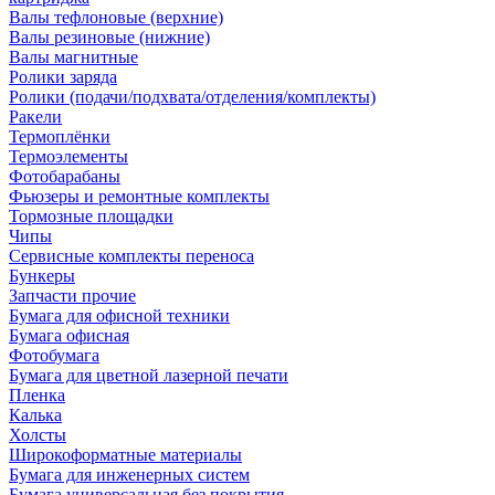
Валы тефлоновые (верхние)
Валы резиновые (нижние)
Валы магнитные
Ролики заряда
Ролики (подачи/подхвата/отделения/комплекты)
Ракели
Термоплёнки
Термоэлементы
Фотобарабаны
Фьюзеры и ремонтные комплекты
Тормозные площадки
Чипы
Сервисные комплекты переноса
Бункеры
Запчасти прочие
Бумага для офисной техники
Бумага офисная
Фотобумага
Бумага для цветной лазерной печати
Пленка
Калька
Холсты
Широкоформатные материалы
Бумага для инженерных систем
Бумага универсальная без покрытия