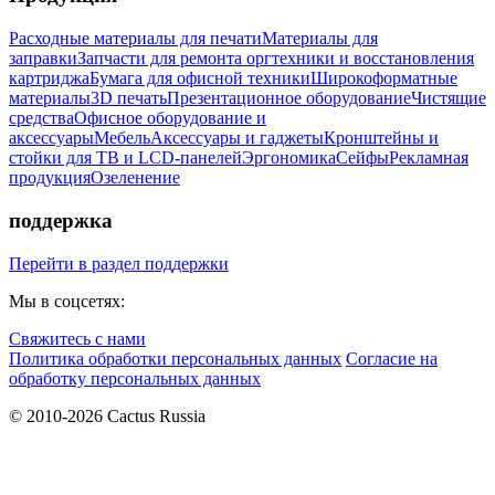
Расходные материалы для печати
Материалы для
заправки
Запчасти для ремонта оргтехники и восстановления
картриджа
Бумага для офисной техники
Широкоформатные
материалы
3D печать
Презентационное оборудование
Чистящие
средства
Офисное оборудование и
аксессуары
Мебель
Аксессуары и гаджеты
Кронштейны и
стойки для ТВ и LCD-панелей
Эргономика
Сейфы
Рекламная
продукция
Озеленение
поддержка
Перейти в раздел поддержки
Мы в соцсетях:
Свяжитесь с нами
Политика обработки персональных данных
Согласие на
обработку персональных данных
© 2010-2026 Cactus Russia