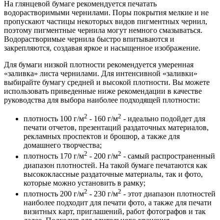
На глянцевой бумаге рекомендуется печатать
водорастворимыми чернилами. Поры покрытия мелкие и не
пропускают частицы некоторых видов пигментных чернил,
поэтому пигментные чернила могут немного смазываться.
Водорастворимые чернила быстро впитываются и
закрепляются, создавая яркое и насыщенное изображение.
Для бумаги низкой плотности рекомендуется умеренная
«заливка» листа чернилами. Для интенсивной «заливки»
выбирайте бумагу средней и высокой плотности. Вы можете
использовать приведенные ниже рекомендации в качестве
руководства для выбора наиболее подходящей плотности:
2
2
плотность 100 г/м
- 160 г/м
- идеально подойдет для
печати отчетов, презентаций раздаточных материалов,
рекламных проспектов и брошюр, а также для
домашнего творчества;
2
2
плотность 170 г/м
- 200 г/м
- самый распространенный
диапазон плотностей. На такой бумаге печатаются как
высококлассные раздаточные материалы, так и фото,
которые можно установить в рамку;
2
2
плотность 200 г/м
- 230 г/м
- этот диапазон плотностей
наиболее подходит для печати фото, а также для печати
визитных карт, приглашений, работ фотографов и так