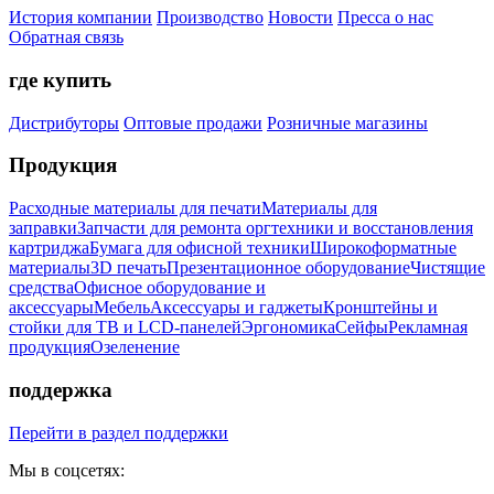
История компании
Производство
Новости
Пресса о нас
Обратная связь
где купить
Дистрибуторы
Оптовые продажи
Розничные магазины
Продукция
Расходные материалы для печати
Материалы для
заправки
Запчасти для ремонта оргтехники и восстановления
картриджа
Бумага для офисной техники
Широкоформатные
материалы
3D печать
Презентационное оборудование
Чистящие
средства
Офисное оборудование и
аксессуары
Мебель
Аксессуары и гаджеты
Кронштейны и
стойки для ТВ и LCD-панелей
Эргономика
Сейфы
Рекламная
продукция
Озеленение
поддержка
Перейти в раздел поддержки
Мы в соцсетях: