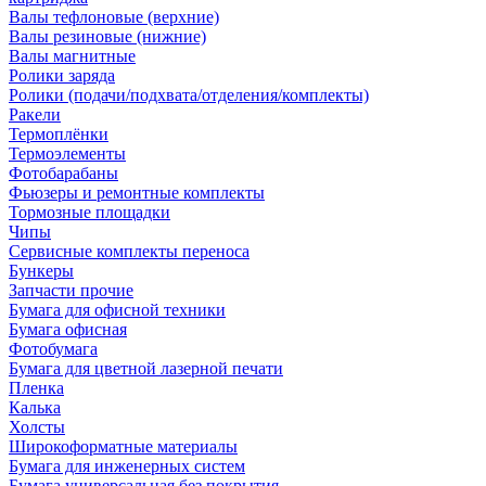
Валы тефлоновые (верхние)
Валы резиновые (нижние)
Валы магнитные
Ролики заряда
Ролики (подачи/подхвата/отделения/комплекты)
Ракели
Термоплёнки
Термоэлементы
Фотобарабаны
Фьюзеры и ремонтные комплекты
Тормозные площадки
Чипы
Сервисные комплекты переноса
Бункеры
Запчасти прочие
Бумага для офисной техники
Бумага офисная
Фотобумага
Бумага для цветной лазерной печати
Пленка
Калька
Холсты
Широкоформатные материалы
Бумага для инженерных систем
Бумага универсальная без покрытия