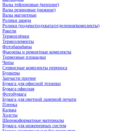
Валы тефлоновые (верхние)
Валы резиновые (нижние)
Валы магнитные
Ролики заряда
Ролики (подачи/подхвата/отделения/комплекты)
Ракели
Термоплёнки
Термоэлементы
Фотобарабаны
Фьюзеры и ремонтные комплекты
Тормозные площадки
Чипы
Сервисные комплекты переноса
Бункеры
Запчасти прочие
Бумага для офисной техники
Бумага офисная
Фотобумага
Бумага для цветной лазерной печати
Пленка
Калька
Холсты
Широкоформатные материалы
Бумага для инженерных систем
Бумага универсальная без покрытия