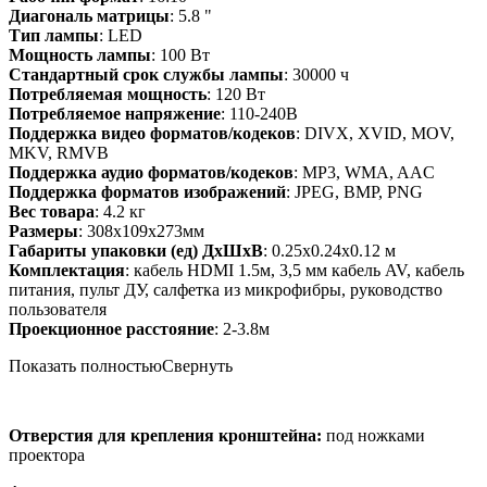
Диагональ матрицы
: 5.8 "
Тип лампы
: LED
Мощность лампы
: 100 Вт
Стандартный срок службы лампы
: 30000 ч
Потребляемая мощность
: 120 Вт
Потребляемое напряжение
: 110-240В
Поддержка видео форматов/кодеков
: DIVX, XVID, MOV,
MKV, RMVB
Поддержка аудио форматов/кодеков
: MP3, WMA, AAC
Поддержка форматов изображений
: JPEG, BMP, PNG
Вес товара
: 4.2 кг
Размеры
: 308x109x273мм
Габариты упаковки (ед) ДхШхВ
: 0.25x0.24x0.12 м
Комплектация
: кабель HDMI 1.5м, 3,5 мм кабель AV, кабель
питания, пульт ДУ, салфетка из микрофибры, руководство
пользователя
Проекционное расстояние
: 2-3.8м
Показать полностью
Свернуть
Отверстия для крепления кронштейна:
под ножками
проектора