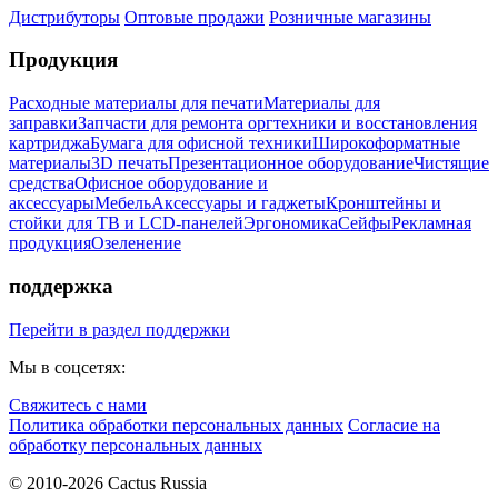
Дистрибуторы
Оптовые продажи
Розничные магазины
Продукция
Расходные материалы для печати
Материалы для
заправки
Запчасти для ремонта оргтехники и восстановления
картриджа
Бумага для офисной техники
Широкоформатные
материалы
3D печать
Презентационное оборудование
Чистящие
средства
Офисное оборудование и
аксессуары
Мебель
Аксессуары и гаджеты
Кронштейны и
стойки для ТВ и LCD-панелей
Эргономика
Сейфы
Рекламная
продукция
Озеленение
поддержка
Перейти в раздел поддержки
Мы в соцсетях:
Свяжитесь с нами
Политика обработки персональных данных
Согласие на
обработку персональных данных
© 2010-2026 Cactus Russia