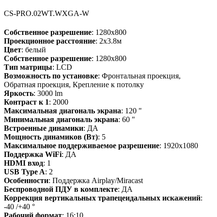
CS-PRO.02WT.WXGA-W
Собственное разрешение
: 1280x800
Проекционное расстояние
: 2x3.8м
Цвет
: белый
Собственное разрешение
: 1280x800
Тип матрицы
: LCD
Возможность по установке
: Фронтальная проекция,
Обратная проекция, Крепление к потолку
Яркость
: 3000 lm
Контраст к 1
: 2000
Максимальная диагональ экрана
: 120 "
Минимальная диагональ экрана
: 60 "
Встроенные динамики
: ДА
Мощность динамиков (Вт)
: 5
Максимальное поддерживаемое разрешение
: 1920x1080
Поддержка WiFi
: ДА
HDMI вход
: 1
USB Type A
: 2
Особенности
: Поддержка Airplay/Miracast
Беспроводной ПДУ в комплекте
: ДА
Коррекция вертикальных трапецеидальных искажений
:
-40 /+40 °
Рабочий формат
: 16:10