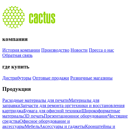
компания
История компании
Производство
Новости
Пресса о нас
Обратная связь
где купить
Дистрибуторы
Оптовые продажи
Розничные магазины
Продукция
Расходные материалы для печати
Материалы для
заправки
Запчасти для ремонта оргтехники и восстановления
картриджа
Бумага для офисной техники
Широкоформатные
материалы
3D печать
Презентационное оборудование
Чистящие
средства
Офисное оборудование и
аксессуары
Мебель
Аксессуары и гаджеты
Кронштейны и