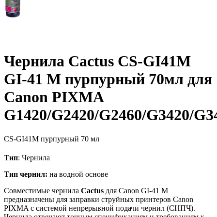
Чернила Cactus CS-GI41M
GI-41 M пурпурный 70мл для
Canon PIXMA
G1420/G2420/G2460/G3420/G3
CS-GI41M
пурпурный
70 мл
Тип
: Чернила
Тип чернил:
на водной основе
Совместимые чернила
Cactus
для Canon GI-41 M
предназначены для заправки струйных принтеров Canon
PIXMA с системой непрерывной подачи чернил (СНПЧ).
Чернила отвечают точным спецификациям и требованиям к