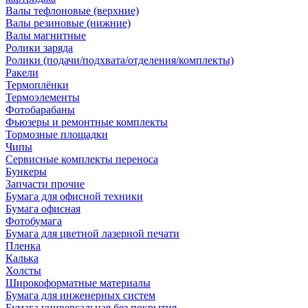
Валы тефлоновые (верхние)
Валы резиновые (нижние)
Валы магнитные
Ролики заряда
Ролики (подачи/подхвата/отделения/комплекты)
Ракели
Термоплёнки
Термоэлементы
Фотобарабаны
Фьюзеры и ремонтные комплекты
Тормозные площадки
Чипы
Сервисные комплекты переноса
Бункеры
Запчасти прочие
Бумага для офисной техники
Бумага офисная
Фотобумага
Бумага для цветной лазерной печати
Пленка
Калька
Холсты
Широкоформатные материалы
Бумага для инженерных систем
Бумага универсальная без покрытия