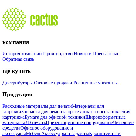
компания
История компании
Производство
Новости
Пресса о нас
Обратная связь
где купить
Дистрибуторы
Оптовые продажи
Розничные магазины
Продукция
Расходные материалы для печати
Материалы для
заправки
Запчасти для ремонта оргтехники и восстановления
картриджа
Бумага для офисной техники
Широкоформатные
материалы
3D печать
Презентационное оборудование
Чистящие
средства
Офисное оборудование и
аксессуары
Мебель
Аксессуары и гаджеты
Кронштейны и