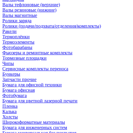
Валы тефлоновые (верхние)
Валы резиновые (нижние)
Валы магнитные
Ролики заряда
Ролики (подачи/подхвата/отделения/комплекты)
Ракели
Термоплёнки
Термоэлементы
Фотобарабаны
Фьюзеры и ремонтные комплекты
Тормозные площадки
Чипы
Сервисные комплекты переноса
Бункеры
Запчасти прочие
Бумага для офисной техники
Бумага офисная
Фотобумага
Бумага для цветной лазерной печати
Пленка
Калька
Холсты
Широкоформатные материалы
Бумага для инженерных систем
Бумага универсальная без покрытия