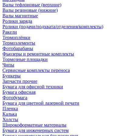
Валы тефлоновые (верхние)
Валы резиновые (нижние)
Валы магнитные
Ролики заряда
Ролики (подачи/подхвата/отделения/комплекты)
Ракели
Термоплёнки
Термоэлементы
Фотобарабаны
Фьюзеры и ремонтные комплекты
Тормозные площадки
Чипы
Сервисные комплекты переноса
Бункеры
Запчасти прочие
Бумага для офисной техники
Бумага офисная
Фотобумага
Бумага для цветной лазерной печати
Пленка
Калька
Холсты
Широкоформатные материалы
Бумага для инженерных систем
Бумага универсальная без покрытия