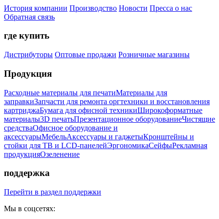
История компании
Производство
Новости
Пресса о нас
Обратная связь
где купить
Дистрибуторы
Оптовые продажи
Розничные магазины
Продукция
Расходные материалы для печати
Материалы для
заправки
Запчасти для ремонта оргтехники и восстановления
картриджа
Бумага для офисной техники
Широкоформатные
материалы
3D печать
Презентационное оборудование
Чистящие
средства
Офисное оборудование и
аксессуары
Мебель
Аксессуары и гаджеты
Кронштейны и
стойки для ТВ и LCD-панелей
Эргономика
Сейфы
Рекламная
продукция
Озеленение
поддержка
Перейти в раздел поддержки
Мы в соцсетях: