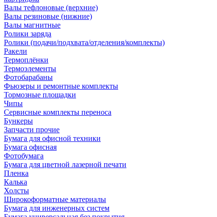
Валы тефлоновые (верхние)
Валы резиновые (нижние)
Валы магнитные
Ролики заряда
Ролики (подачи/подхвата/отделения/комплекты)
Ракели
Термоплёнки
Термоэлементы
Фотобарабаны
Фьюзеры и ремонтные комплекты
Тормозные площадки
Чипы
Сервисные комплекты переноса
Бункеры
Запчасти прочие
Бумага для офисной техники
Бумага офисная
Фотобумага
Бумага для цветной лазерной печати
Пленка
Калька
Холсты
Широкоформатные материалы
Бумага для инженерных систем
Бумага универсальная без покрытия