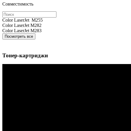
Совместимость
Color LaserJet M255
Color LaserJet M282
Color LaserJet M283
Посмотреть все
Тонер-картриджи