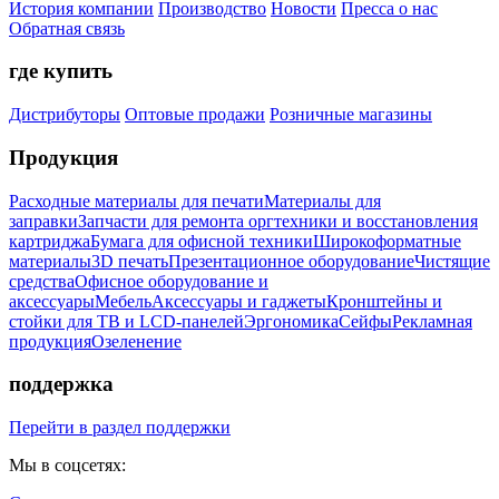
История компании
Производство
Новости
Пресса о нас
Обратная связь
где купить
Дистрибуторы
Оптовые продажи
Розничные магазины
Продукция
Расходные материалы для печати
Материалы для
заправки
Запчасти для ремонта оргтехники и восстановления
картриджа
Бумага для офисной техники
Широкоформатные
материалы
3D печать
Презентационное оборудование
Чистящие
средства
Офисное оборудование и
аксессуары
Мебель
Аксессуары и гаджеты
Кронштейны и
стойки для ТВ и LCD-панелей
Эргономика
Сейфы
Рекламная
продукция
Озеленение
поддержка
Перейти в раздел поддержки
Мы в соцсетях: