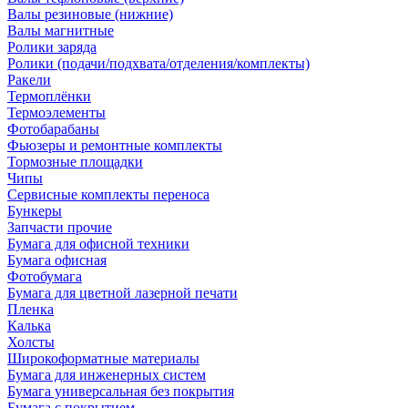
Валы резиновые (нижние)
Валы магнитные
Ролики заряда
Ролики (подачи/подхвата/отделения/комплекты)
Ракели
Термоплёнки
Термоэлементы
Фотобарабаны
Фьюзеры и ремонтные комплекты
Тормозные площадки
Чипы
Сервисные комплекты переноса
Бункеры
Запчасти прочие
Бумага для офисной техники
Бумага офисная
Фотобумага
Бумага для цветной лазерной печати
Пленка
Калька
Холсты
Широкоформатные материалы
Бумага для инженерных систем
Бумага универсальная без покрытия
Бумага с покрытием